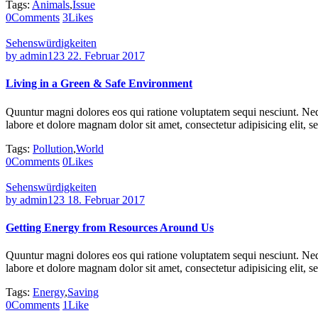
Tags:
Animals
,
Issue
0
Comments
3
Likes
Sehenswürdigkeiten
by
admin123
22. Februar 2017
Living in a Green & Safe Environment
Quuntur magni dolores eos qui ratione voluptatem sequi nesciunt. Neq
labore et dolore magnam dolor sit amet, consectetur adipisicing elit,
Tags:
Pollution
,
World
0
Comments
0
Likes
Sehenswürdigkeiten
by
admin123
18. Februar 2017
Getting Energy from Resources Around Us
Quuntur magni dolores eos qui ratione voluptatem sequi nesciunt. Neq
labore et dolore magnam dolor sit amet, consectetur adipisicing elit,
Tags:
Energy
,
Saving
0
Comments
1
Like