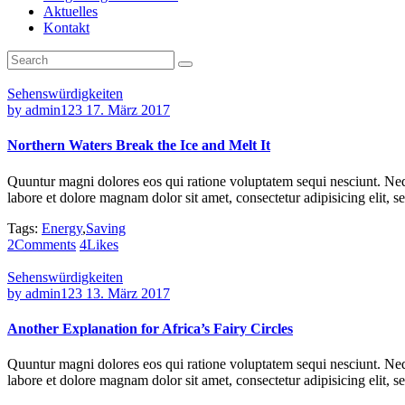
Aktuelles
Kontakt
Sehenswürdigkeiten
by
admin123
17. März 2017
Northern Waters Break the Ice and Melt It
Quuntur magni dolores eos qui ratione voluptatem sequi nesciunt. Neq
labore et dolore magnam dolor sit amet, consectetur adipisicing elit,
Tags:
Energy
,
Saving
2
Comments
4
Likes
Sehenswürdigkeiten
by
admin123
13. März 2017
Another Explanation for Africa’s Fairy Circles
Quuntur magni dolores eos qui ratione voluptatem sequi nesciunt. Neq
labore et dolore magnam dolor sit amet, consectetur adipisicing elit,