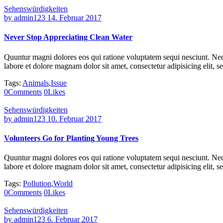
Sehenswürdigkeiten
by
admin123
14. Februar 2017
Never Stop Appreciating Clean Water
Quuntur magni dolores eos qui ratione voluptatem sequi nesciunt. Neq
labore et dolore magnam dolor sit amet, consectetur adipisicing elit,
Tags:
Animals
,
Issue
0
Comments
0
Likes
Sehenswürdigkeiten
by
admin123
10. Februar 2017
Volunteers Go for Planting Young Trees
Quuntur magni dolores eos qui ratione voluptatem sequi nesciunt. Neq
labore et dolore magnam dolor sit amet, consectetur adipisicing elit,
Tags:
Pollution
,
World
0
Comments
0
Likes
Sehenswürdigkeiten
by
admin123
6. Februar 2017