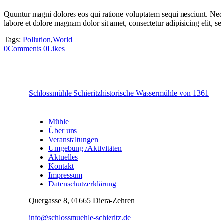
Quuntur magni dolores eos qui ratione voluptatem sequi nesciunt. Neq
labore et dolore magnam dolor sit amet, consectetur adipisicing elit,
Tags:
Pollution
,
World
0
Comments
0
Likes
Schlossmühle Schieritz
historische Wassermühle von 1361
Mühle
Über uns
Veranstaltungen
Umgebung /Aktivitäten
Aktuelles
Kontakt
Impressum
Datenschutzerklärung
Quergasse 8, 01665 Diera-Zehren
info@schlossmuehle-schieritz.de