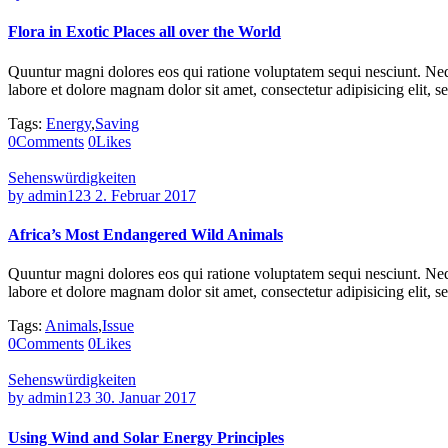
Flora in Exotic Places all over the World
Quuntur magni dolores eos qui ratione voluptatem sequi nesciunt. Neq
labore et dolore magnam dolor sit amet, consectetur adipisicing elit,
Tags:
Energy
,
Saving
0
Comments
0
Likes
Sehenswürdigkeiten
by
admin123
2. Februar 2017
Africa’s Most Endangered Wild Animals
Quuntur magni dolores eos qui ratione voluptatem sequi nesciunt. Neq
labore et dolore magnam dolor sit amet, consectetur adipisicing elit,
Tags:
Animals
,
Issue
0
Comments
0
Likes
Sehenswürdigkeiten
by
admin123
30. Januar 2017
Using Wind and Solar Energy Principles