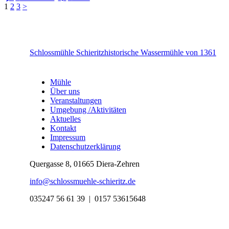
Seitennummerierung
Page
Page
Page
1
2
3
>
der
Beiträge
Schlossmühle Schieritz
historische Wassermühle von 1361
Mühle
Über uns
Veranstaltungen
Umgebung /Aktivitäten
Aktuelles
Kontakt
Impressum
Datenschutzerklärung
Quergasse 8, 01665 Diera-Zehren
info@schlossmuehle-schieritz.de
035247 56 61 39 |
0157 53615648